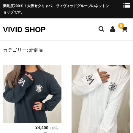
満足度200％！大阪セクキャバ、ヴィヴィッドグループのネットシ
ョップです。
0
VIVID SHOP
ホーム
カテゴリー:
新商品
プライバシーポリシー
特定商取引法に関する表記
¥4,400
（税込）